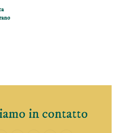
ca
rano
:
amo in contatto