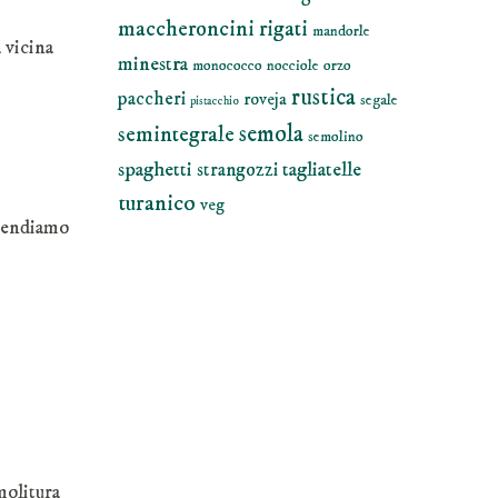
maccheroncini rigati
mandorle
 vicina
minestra
monococco
nocciole
orzo
rustica
paccheri
roveja
segale
pistacchio
semola
semintegrale
semolino
spaghetti
tagliatelle
strangozzi
turanico
veg
prendiamo
molitura