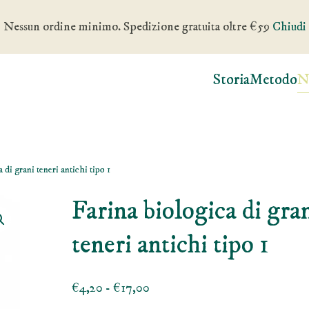
Nessun ordine minimo. Spedizione gratuita oltre €59
Chiudi
Storia
Metodo
N
 di grani teneri antichi tipo 1
Farina biologica di gra
teneri antichi tipo 1
Fascia
€
4,20
-
€
17,00
di