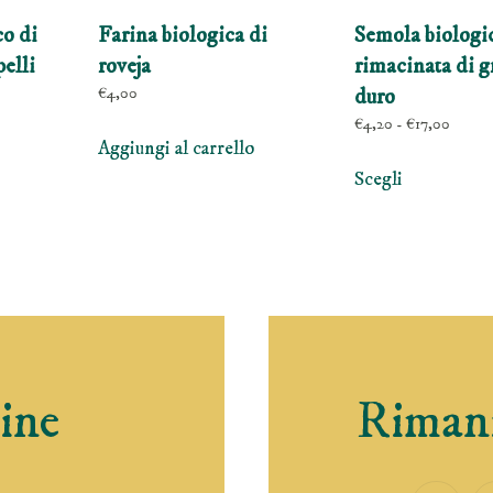
o di
Farina biologica di
Semola biologi
elli
roveja
rimacinata di g
€
4,00
duro
Fascia
€
4,20
-
€
17,00
Aggiungi al carrello
di
Questo
prezzo
Scegli
prodotto
da
ha
€4,20
a
più
€17,00
varianti.
Le
opzioni
possono
essere
ine
Rimani
scelte
nella
pagina