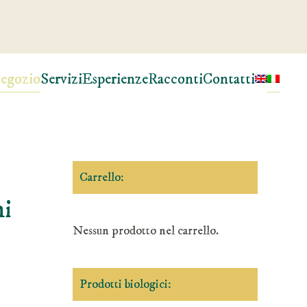
egozio
Servizi
Esperienze
Racconti
Contatti
Carrello:
ni
Nessun prodotto nel carrello.
Prodotti biologici: