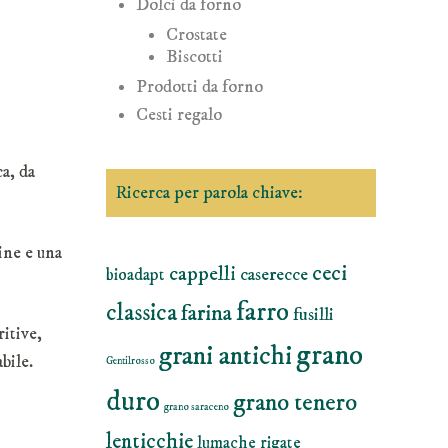
Dolci da forno
Crostate
Biscotti
Prodotti da forno
Cesti regalo
a, da
Ricerca per parola chiave:
ine e una
ceci
cappelli
caserecce
bioadapt
farro
classica
farina
fusilli
ritive,
grano
grani antichi
bile.
Gentilrosso
duro
grano tenero
grano saraceno
lenticchie
lumache rigate