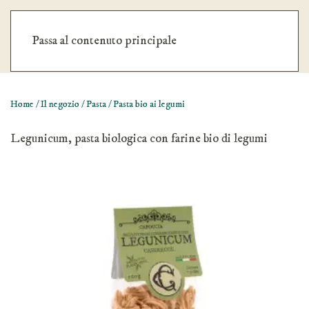
Nessun ordine minimo. Spedizione gratuita oltre €59
Passa al contenuto principale
Chiudi
Home
/
Il negozio
/
Pasta
/ Pasta bio ai legumi
Legunicum, pasta biologica con farine bio di legumi