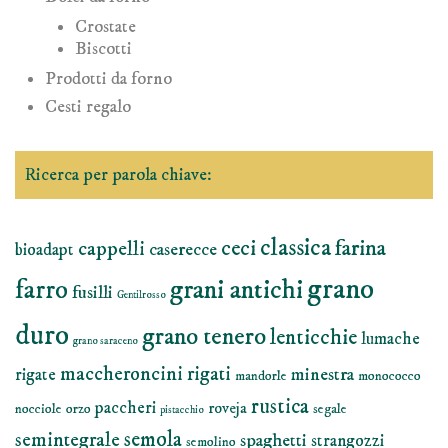
Crostate
Biscotti
Prodotti da forno
Cesti regalo
Ricerca per parola chiave:
classica
farina
ceci
cappelli
caserecce
bioadapt
grano
grani antichi
farro
fusilli
Gentilrosso
duro
grano tenero
lenticchie
lumache
grano saraceno
maccheroncini rigati
minestra
rigate
mandorle
monococco
rustica
paccheri
roveja
nocciole
orzo
segale
pistacchio
semola
semintegrale
spaghetti
strangozzi
semolino