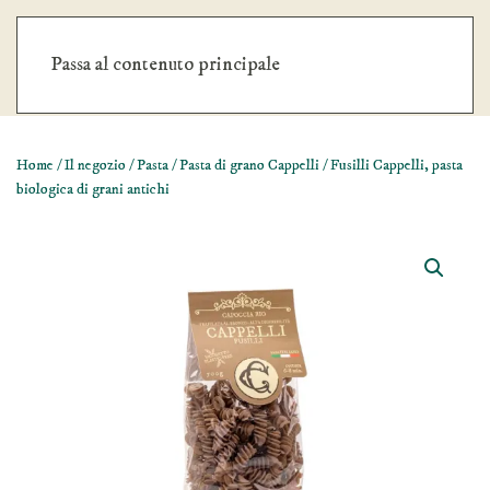
Nessun ordine minimo. Spedizione gratuita oltre €59
Passa al contenuto principale
Chiudi
Home
/
Il negozio
/
Pasta
/
Pasta di grano Cappelli
/ Fusilli Cappelli, pasta
biologica di grani antichi