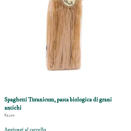
possono
essere
scelte
nella
pagina
del
prodotto
Spaghetti Turanicum, pasta biologica di grani
antichi
€
5,00
Aggiungi al carrello