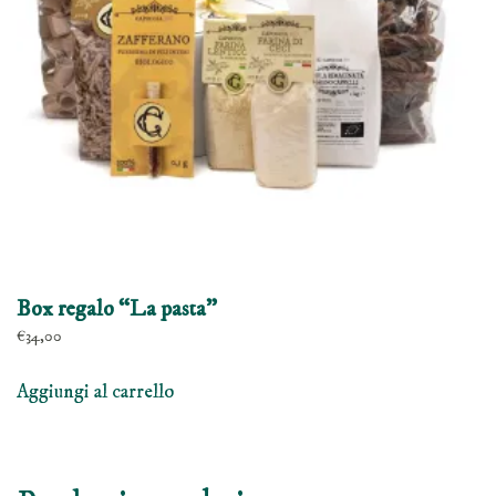
scelte
nella
pagina
del
prodotto
Box regalo “La pasta”
€
34,00
Aggiungi al carrello