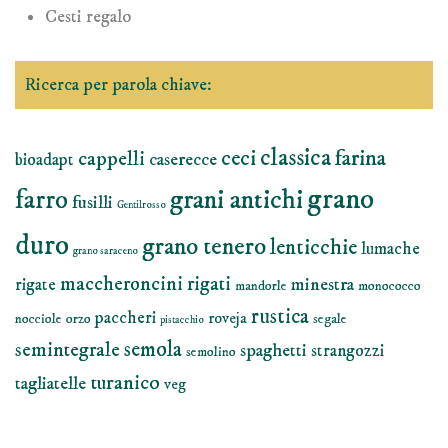
Cesti regalo
Ricerca per parola chiave:
classica
farina
ceci
cappelli
caserecce
bioadapt
grano
grani antichi
farro
fusilli
Gentilrosso
duro
grano tenero
lenticchie
lumache
grano saraceno
maccheroncini rigati
minestra
rigate
mandorle
monococco
rustica
paccheri
roveja
nocciole
orzo
segale
pistacchio
semola
semintegrale
spaghetti
strangozzi
semolino
turanico
tagliatelle
veg