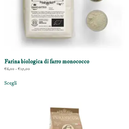
Farina biologica di farro monococco
Fascia
€
6,00
-
€
25,00
di
Questo
prezzo:
Scegli
prodotto
da
ha
€6,00
a
più
€25,00
varianti.
Le
opzioni