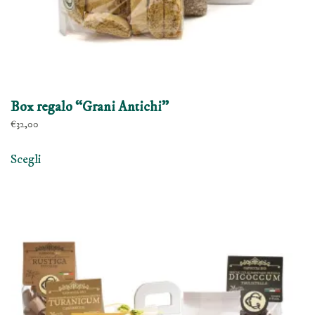
Box regalo “Grani Antichi”
€
32,00
Questo
Scegli
prodotto
ha
più
varianti.
Le
opzioni
possono
essere