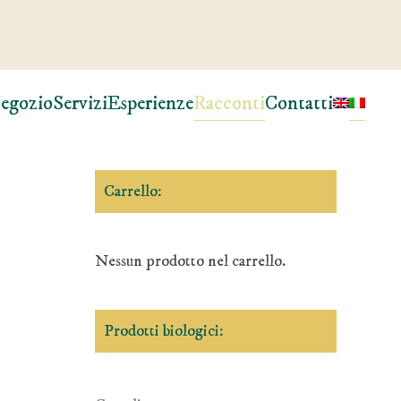
egozio
Servizi
Esperienze
Racconti
Contatti
Carrello:
Nessun prodotto nel carrello.
Prodotti biologici: