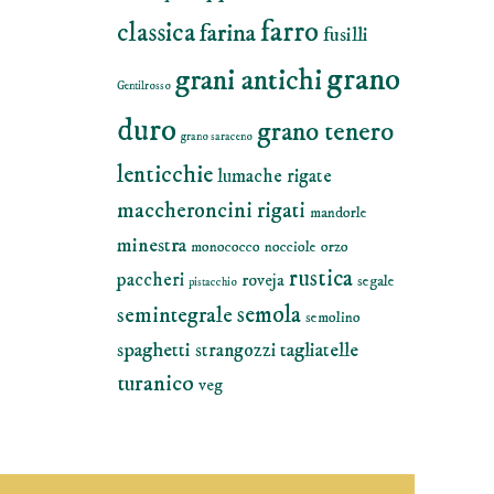
farro
classica
farina
fusilli
grano
grani antichi
Gentilrosso
duro
grano tenero
grano saraceno
lenticchie
lumache rigate
maccheroncini rigati
mandorle
minestra
monococco
nocciole
orzo
rustica
paccheri
roveja
segale
pistacchio
semola
semintegrale
semolino
spaghetti
tagliatelle
strangozzi
turanico
veg