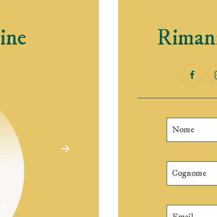
ine
Rimani
no