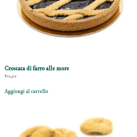
pagina
del
prodotto
Crostata di farro alle more
€
12,50
Aggiungi al carrello