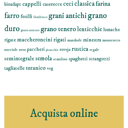
classica
farina
ceci
cappelli
caserecce
bioadapt
grano
grani antichi
farro
fusilli
Gentilrosso
duro
grano tenero
lenticchie
lumache
grano saraceno
maccheroncini rigati
minestra
rigate
mandorle
monococco
rustica
paccheri
roveja
nocciole
orzo
segale
pistacchio
semola
semintegrale
spaghetti
strangozzi
semolino
turanico
tagliatelle
veg
Acquista online