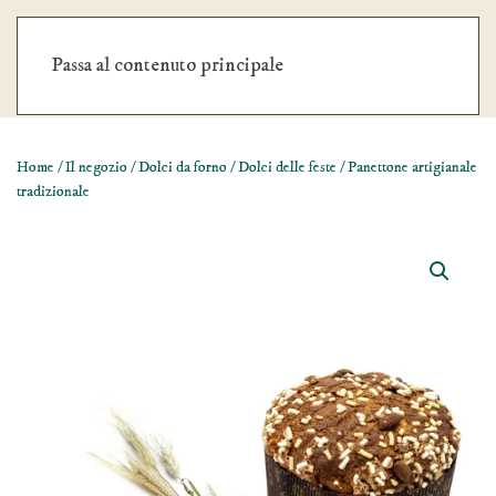
Nessun ordine minimo. Spedizione gratuita oltre €59
Passa al contenuto principale
Chiudi
Home
/
Il negozio
/
Dolci da forno
/
Dolci delle feste
/ Panettone artigianale
tradizionale