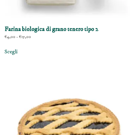
Farina biologica di grano tenero tipo 2
Fascia
€
4,00
-
€
15,00
di
Questo
prezzo:
Scegli
prodotto
da
ha
€4,00
a
più
€15,00
varianti.
Le
opzioni
possono
essere
scelte
nella